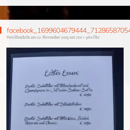
Zum Inhalt springen
facebook_1699604679444_7128658705
Veröffentlicht am
10. November 2023
um
720 × 960
Uhr